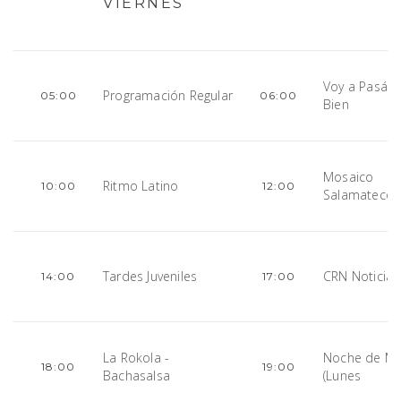
VIERNES
Voy a Pasár
Programación Regular
05:00
06:00
Bien
Mosaico
Ritmo Latino
10:00
12:00
Salamateco
Tardes Juveniles
CRN Noticia
14:00
17:00
La Rokola -
Noche de Me
18:00
19:00
Bachasalsa
(Lunes