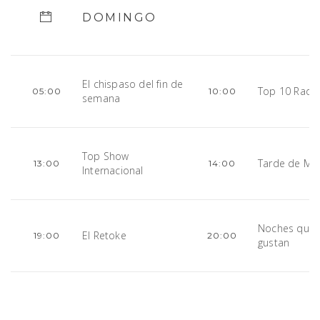
DOMINGO
El chispaso del fin de
Top 10 Radi
05:00
10:00
semana
Top Show
Tarde de Me
13:00
14:00
Internacional
Noches que 
El Retoke
19:00
20:00
gustan