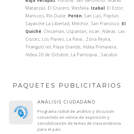
Baja Verapaz
: Purulhá, San Gerónimo, Aldeas
Matanzas, El Crucero, Wesfalia.
Izabal
: El Estor,
Mariscos, Río Dulce.
Petén
: San Luis, Poptún,
Sayaxché La Libertad, Melchor, San Francisco.
El
Quiché
: Chicaman, Uspantan, Ixcan. Aldeas: Las
Cruces, Los Planes, La Pava , Zona Reyna,
Triangulo Ixil, Playa Grande, Aldea Primavera,
Aldea 20 de Octubre, La Parroquia , Sacubul.
PAQUETES PUBLICITARIOS
ANÁLISIS CIUDADANO
Programa radial de análisis y discusión
convertido en vitrina de exposición y
sensibilización de temas de trascendencia
para el país.