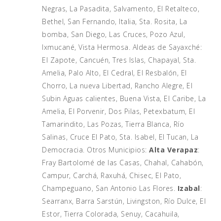
Negras, La Pasadita, Salvamento, El Retalteco,
Bethel, San Fernando, Italia, Sta. Rosita, La
bomba, San Diego, Las Cruces, Pozo Azul,
Ixmucané, Vista Hermosa. Aldeas de Sayaxché:
El Zapote, Cancuén, Tres Islas, Chapayal, Sta.
Amelia, Palo Alto, El Cedral, El Resbalón, El
Chorro, La nueva Libertad, Rancho Alegre, El
Subin Aguas calientes, Buena Vista, El Caribe, La
Amelia, El Porvenir, Dos Pilas, Petexbatum, El
Tamarindito, Las Pozas, Tierra Blanca, Río
Salinas, Cruce El Pato, Sta. Isabel, El Tucan, La
Democracia. Otros Municipios:
Alta Verapaz
:
Fray Bartolomé de las Casas, Chahal, Cahabón,
Campur, Carchá, Raxuhá, Chisec, El Pato,
Champeguano, San Antonio Las Flores.
Izabal
:
Searranx, Barra Sarstún, Livingston, Río Dulce, El
Estor, Tierra Colorada, Senuy, Cacahuila,