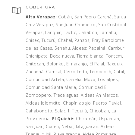
COBERTURA
Alta Verapaz:
Cobán, San Pedro Carchá, Santa
Cruz Verapaz, San Juan Chamelco, San Cristóbal
Verapaz, Lanquin, Tactic, Cahabón, Tamahú,
Chisec, Tucurú, Chahal, Panzos, Fray Bartolome
de las Casas, Senahú. Aldeas: Papalhá, Cambur,
Chichipate, Boca nueva, Tierra blanca, Tontem,
Chitocan, Bolonko, El naranjo, El Pajal, Raxquix,
Zacanhá, Camcal, Cerro lindo, Temococh, Cubil,
Comunidad Actela, Canelia, Moca, Los alpes,
Comunidad Santa Maria, Comunidad El
Zompopero, Trece aguas, Aldeas An Marcos,
Aldeas Jolomxito, Chapín abajo, Puerto Fluvial,
Cahaboncito, Salac 1, Tequilá, Chicoban, La
Providencia.
El Quiché:
Chicamán, Uspantan,
San Juan, Cunen, Nebaj, Ixtaguacan. Aldeas:
Triangulo Ixil, Playa grande, Aldea Primavera,