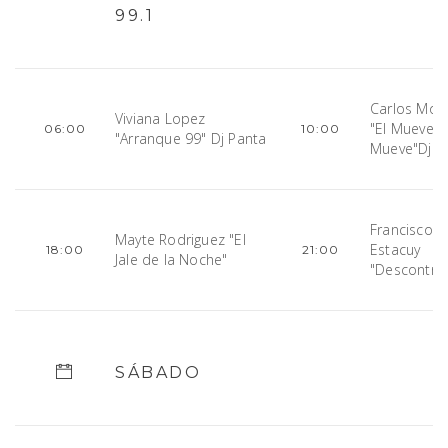
99.1
Carlos Mog
Viviana Lopez
"El Mueve
06:00
10:00
"Arranque 99" Dj Panta
Mueve"Dj P
Francisco
Mayte Rodriguez "El
Estacuy
18:00
21:00
Jale de la Noche"
"Descontrol
SÁBADO