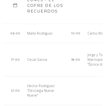
COFRE DE LOS
RECUERDOS
Maite Rodriguez
Carlos Mog
06:00
10:00
Jorge y Ton
Cesar Garcia
Marroquín,
17:00
18:00
"Época de 
Hector Rodriguez
"Descarga Nueve-
21:00
Nueve"