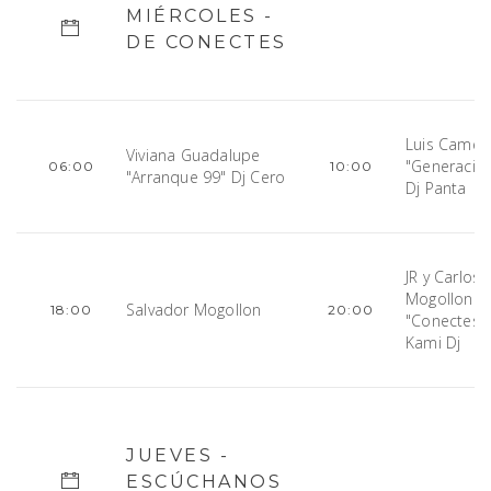
MIÉRCOLES -
DE CONECTES
Luis Camey
Viviana Guadalupe
"Generació
06:00
10:00
"Arranque 99" Dj Cero
Dj Panta
JR y Carlos
Mogollon
Salvador Mogollon
18:00
20:00
"Conectes"
Kami Dj
JUEVES -
ESCÚCHANOS