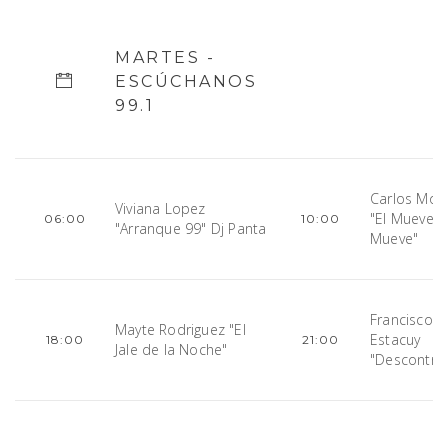
MARTES -
ESCÚCHANOS
99.1
Carlos Mog
Viviana Lopez
"El Mueve
06:00
10:00
"Arranque 99" Dj Panta
Mueve"
Francisco
Mayte Rodriguez "El
Estacuy
18:00
21:00
Jale de la Noche"
"Descontrol