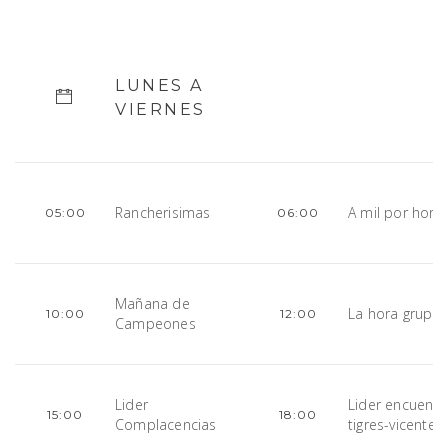
LUNES A
VIERNES
Rancherisimas
A mil por hora
05:00
06:00
Mañana de
La hora gruper
10:00
12:00
Campeones
Lider
Lider encuentr
15:00
18:00
Complacencias
tigres-vicente