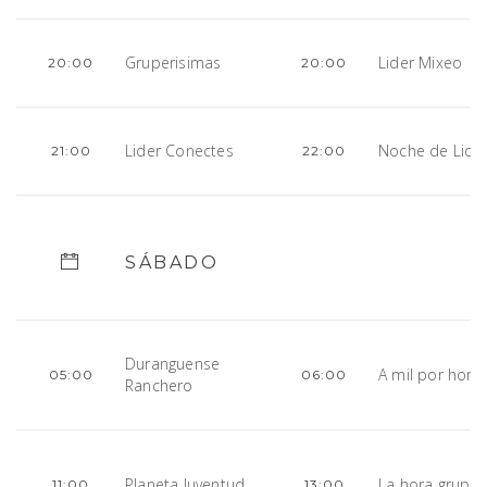
Gruperisimas
Lider Mixeo
20:00
20:00
Lider Conectes
Noche de Lide
21:00
22:00
SÁBADO
Duranguense
A mil por hora
05:00
06:00
Ranchero
Planeta Juventud
La hora gruper
11:00
13:00